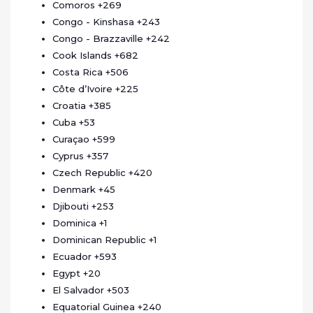
Comoros
+269
Congo - Kinshasa
+243
Congo - Brazzaville
+242
Cook Islands
+682
Costa Rica
+506
Côte d’Ivoire
+225
Croatia
+385
Cuba
+53
Curaçao
+599
Cyprus
+357
Czech Republic
+420
Denmark
+45
Djibouti
+253
Dominica
+1
Dominican Republic
+1
Ecuador
+593
Egypt
+20
El Salvador
+503
Equatorial Guinea
+240