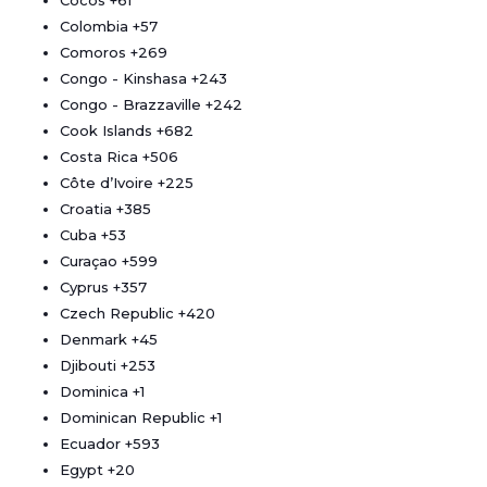
Cocos
+61
Colombia
+57
Comoros
+269
Congo - Kinshasa
+243
Congo - Brazzaville
+242
Cook Islands
+682
Costa Rica
+506
Côte d’Ivoire
+225
Croatia
+385
Cuba
+53
Curaçao
+599
Cyprus
+357
Czech Republic
+420
Denmark
+45
Djibouti
+253
Dominica
+1
Dominican Republic
+1
Ecuador
+593
Egypt
+20