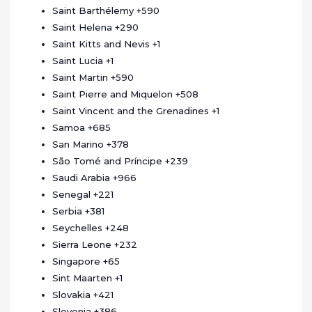
Saint Barthélemy
+590
Saint Helena
+290
Saint Kitts and Nevis
+1
Saint Lucia
+1
Saint Martin
+590
Saint Pierre and Miquelon
+508
Saint Vincent and the Grenadines
+1
Samoa
+685
San Marino
+378
São Tomé and Príncipe
+239
Saudi Arabia
+966
Senegal
+221
Serbia
+381
Seychelles
+248
Sierra Leone
+232
Singapore
+65
Sint Maarten
+1
Slovakia
+421
Slovenia
+386