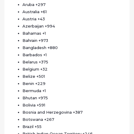
Aruba
+297
Australia
+61
Austria
+43
Azerbaijan
+994
Bahamas
+1
Bahrain
+973
Bangladesh
+880
Barbados
+1
Belarus
+375
Belgium
+32
Belize
+501
Benin
+229
Bermuda
+1
Bhutan
+975
Bolivia
+591
Bosnia and Herzegovina
+387
Botswana
+267
Brazil
+55
British Indian Ocean Territory
+246