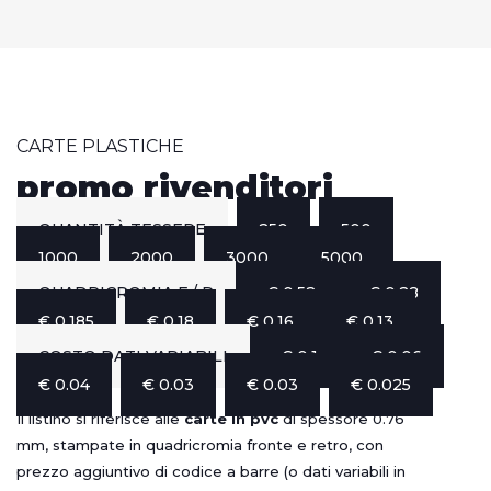
CARTE PLASTICHE
promo rivenditori
QUANTITÀ TESSERE
250
500
1000
2000
3000
5000
QUADRICROMIA F / R
€ 0.52
€ 0.28
€ 0.185
€ 0.18
€ 0.16
€ 0.13
COSTO DATI VARIABILI
€ 0.1
€ 0.06
€ 0.04
€ 0.03
€ 0.03
€ 0.025
Il listino si riferisce alle
carte in pvc
di spessore 0.76
mm, stampate in quadricromia fronte e retro, con
prezzo aggiuntivo di codice a barre (o dati variabili in