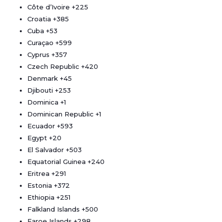
Côte d’Ivoire
+225
Croatia
+385
Cuba
+53
Curaçao
+599
Cyprus
+357
Czech Republic
+420
Denmark
+45
Djibouti
+253
Dominica
+1
Dominican Republic
+1
Ecuador
+593
Egypt
+20
El Salvador
+503
Equatorial Guinea
+240
Eritrea
+291
Estonia
+372
Ethiopia
+251
Falkland Islands
+500
Faroe Islands
+298