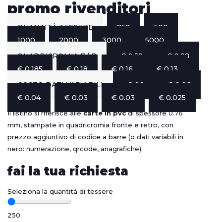
promo rivenditori
QUANTITÀ TESSERE
250
500
1000
2000
3000
5000
QUADRICROMIA F / R
€ 0.52
€ 0.28
€ 0.185
€ 0.18
€ 0.16
€ 0.13
COSTO DATI VARIABILI
€ 0.1
€ 0.06
€ 0.04
€ 0.03
€ 0.03
€ 0.025
Il listino si riferisce alle
carte in pvc
di spessore 0.76
mm, stampate in quadricromia fronte e retro, con
prezzo aggiuntivo di codice a barre (o dati variabili in
nero: numerazione, qrcode, anagrafiche).
fai la tua richiesta
Seleziona la quantità di tessere
250