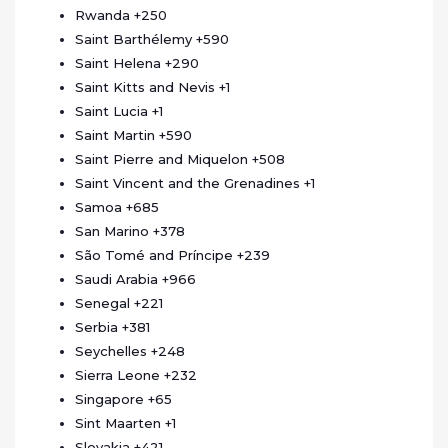
Rwanda
+250
Saint Barthélemy
+590
Saint Helena
+290
Saint Kitts and Nevis
+1
Saint Lucia
+1
Saint Martin
+590
Saint Pierre and Miquelon
+508
Saint Vincent and the Grenadines
+1
Samoa
+685
San Marino
+378
São Tomé and Príncipe
+239
Saudi Arabia
+966
Senegal
+221
Serbia
+381
Seychelles
+248
Sierra Leone
+232
Singapore
+65
Sint Maarten
+1
Slovakia
+421