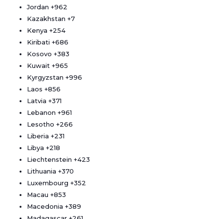
Jordan
+962
Kazakhstan
+7
Kenya
+254
Kiribati
+686
Kosovo
+383
Kuwait
+965
Kyrgyzstan
+996
Laos
+856
Latvia
+371
Lebanon
+961
Lesotho
+266
Liberia
+231
Libya
+218
Liechtenstein
+423
Lithuania
+370
Luxembourg
+352
Macau
+853
Macedonia
+389
Madagascar
+261